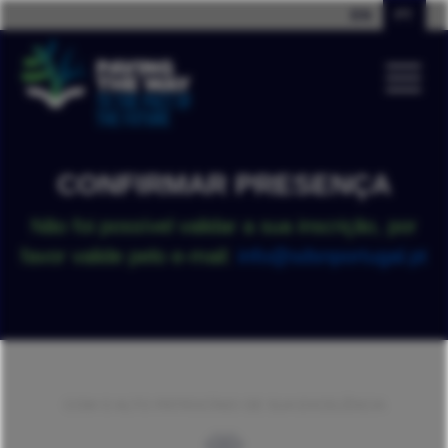
EN
PT
CONFIRMAR PRESENÇA
Não foi possível validar a sua inscrição, por
favor valide pelo e-mail:
info@sdsnportugal.pt
COM O ALTO PATROCÍNIO DE SUA EXCELÊNCIA