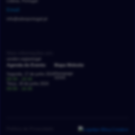
Lisboa, Portugal
Email
info@sdsnportugal.pt
Mais informações em:
usndsn.org/portugal
Agenda do Evento
Mapa Website
Homepage
Segunda, 17 de junho 2024
SDSN
09:30 - 18:30
Terça, 18 de junho 2024
09:00 - 16:30
Política de Privacidade